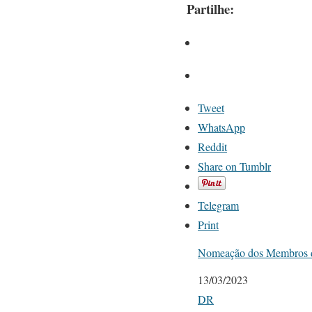
Partilhe:
Tweet
WhatsApp
Reddit
Share on Tumblr
Telegram
Print
Nomeação dos Membros d
Date
13/03/2023
In relation to
DR