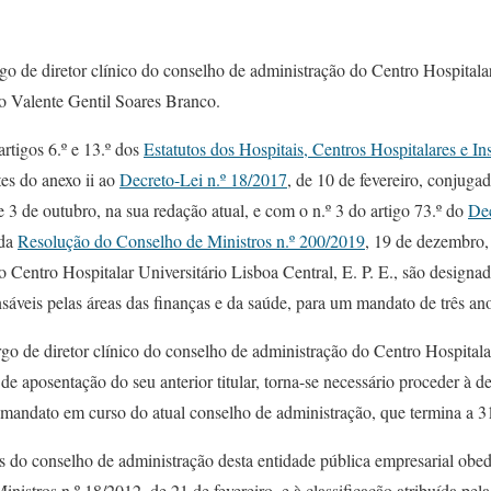
o de diretor clínico do conselho de administração do Centro Hospitala
lo Valente Gentil Soares Branco.
rtigos 6.º e 13.º dos
Estatutos dos Hospitais, Centros Hospitalares e In
tes do anexo ii ao
Decreto-Lei n.º 18/2017
, de 10 de fevereiro, conjuga
 3 de outubro, na sua redação atual, e com o n.º 3 do artigo 73.º do
Dec
 da
Resolução do Conselho de Ministros n.º 200/2019
, 19 de dezembro,
 Centro Hospitalar Universitário Lisboa Central, E. P. E., são designa
veis pelas áreas das finanças e da saúde, para um mandato de três ano
o de diretor clínico do conselho de administração do Centro Hospitala
 de aposentação do seu anterior titular, torna-se necessário proceder à d
o mandato em curso do atual conselho de administração, que termina a 
o conselho de administração desta entidade pública empresarial obede
istros n.º 18/2012, de 21 de fevereiro, e à classificação atribuída pe