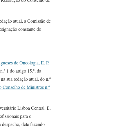
redação atual, a Comissão de
esignação constante do
tugueses de Oncologia, E. P.
 n.º 1 do artigo 15.º, da
 na sua redação atual, do n.º
 Conselho de Ministros n.º
ersitário Lisboa Central, E.
ofissionais para o
e despacho, dele fazendo