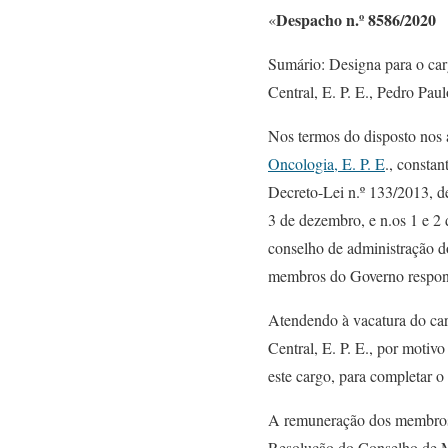
Despacho n.º 8586/2020
«
Sumário: Designa para o carg
Central, E. P. E., Pedro Pau
Nos termos do disposto nos a
Oncologia, E. P. E
., constan
Decreto-Lei n.º 133/2013, de
3 de dezembro, e n.os 1 e 2
conselho de administração do
membros do Governo responsá
Atendendo à vacatura do carg
Central, E. P. E., por motivo
este cargo, para completar 
A remuneração dos membros d
Resolução do Conselho de Min