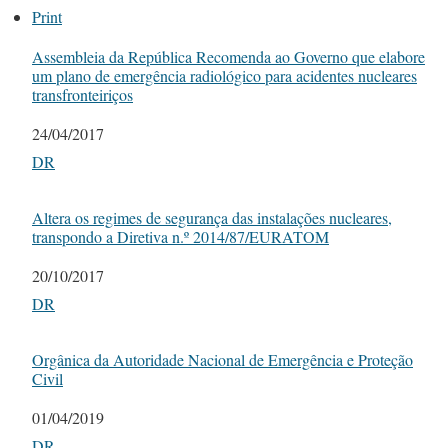
Print
Assembleia da República Recomenda ao Governo que elabore
um plano de emergência radiológico para acidentes nucleares
transfronteiriços
Date
24/04/2017
In relation to
DR
Altera os regimes de segurança das instalações nucleares,
transpondo a Diretiva n.º 2014/87/EURATOM
Date
20/10/2017
In relation to
DR
Orgânica da Autoridade Nacional de Emergência e Proteção
Civil
Date
01/04/2019
In relation to
DR