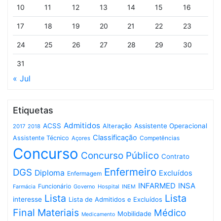
10
11
12
13
14
15
16
17
18
19
20
21
22
23
24
25
26
27
28
29
30
31
« Jul
Etiquetas
Admitidos
ACSS
Assistente Operacional
Alteração
2017
2018
Classificação
Assistente Técnico
Competências
Açores
Concurso
Concurso Público
Contrato
Enfermeiro
DGS
Diploma
Excluídos
Enfermagem
INFARMED
INSA
Funcionário
Governo
Hospital
INEM
Farmácia
Lista
Lista
interesse
Lista de Admitidos e Excluídos
Final
Materiais
Médico
Mobilidade
Medicamento