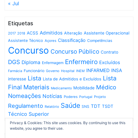
« Jul
Etiquetas
Admitidos
ACSS
Assistente Operacional
Alteração
2017
2018
Classificação
Assistente Técnico
Competências
Açores
Concurso
Concurso Público
Contrato
Enfermeiro
DGS
Diploma
Excluídos
Enfermagem
INFARMED
INSA
Funcionário
Governo
Hospital
INEM
Farmácia
Lista
Lista
interesse
Lista de Admitidos e Excluídos
Final
Materiais
Médico
Mobilidade
Medicamento
Nomeações
Notícias
Poderes
Projeto
Portugal
Saúde
Regulamento
TDT
TSDT
SNS
Relatório
Técnico Superior
Privacy & Cookies: This site uses cookies. By continuing to use this
website, you agree to their use.