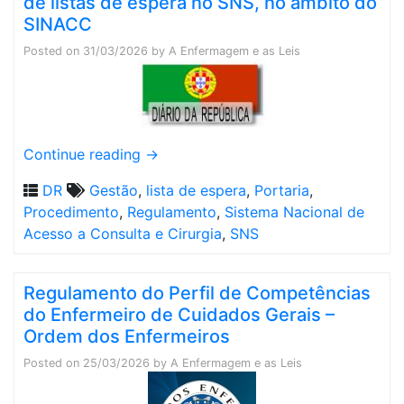
de listas de espera no SNS, no âmbito do
SINACC
Posted on
31/03/2026
by
A Enfermagem e as Leis
Continue reading
→
DR
Gestão
,
lista de espera
,
Portaria
,
Procedimento
,
Regulamento
,
Sistema Nacional de
Acesso a Consulta e Cirurgia
,
SNS
Regulamento do Perfil de Competências
do Enfermeiro de Cuidados Gerais –
Ordem dos Enfermeiros
Posted on
25/03/2026
by
A Enfermagem e as Leis