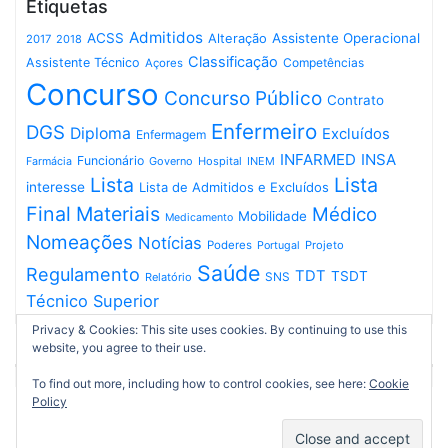
Etiquetas
Admitidos
ACSS
Assistente Operacional
Alteração
2017
2018
Classificação
Assistente Técnico
Competências
Açores
Concurso
Concurso Público
Contrato
Enfermeiro
DGS
Diploma
Excluídos
Enfermagem
INFARMED
INSA
Funcionário
Governo
Hospital
INEM
Farmácia
Lista
Lista
interesse
Lista de Admitidos e Excluídos
Final
Materiais
Médico
Mobilidade
Medicamento
Nomeações
Notícias
Poderes
Projeto
Portugal
Saúde
Regulamento
TDT
TSDT
SNS
Relatório
Técnico Superior
Privacy & Cookies: This site uses cookies. By continuing to use this
website, you agree to their use.
To find out more, including how to control cookies, see here:
Cookie
Policy