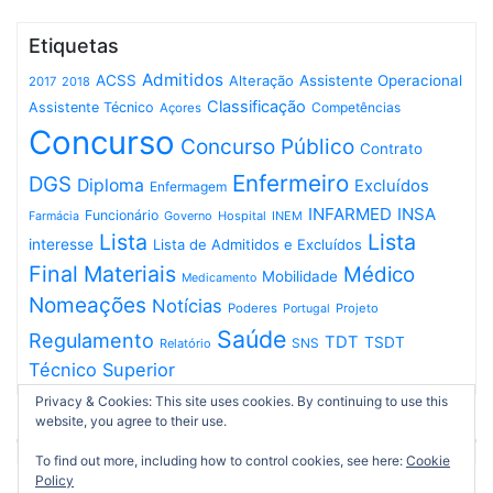
Etiquetas
Admitidos
ACSS
Assistente Operacional
Alteração
2017
2018
Classificação
Assistente Técnico
Competências
Açores
Concurso
Concurso Público
Contrato
Enfermeiro
DGS
Diploma
Excluídos
Enfermagem
INFARMED
INSA
Funcionário
Governo
Hospital
INEM
Farmácia
Lista
Lista
interesse
Lista de Admitidos e Excluídos
Final
Materiais
Médico
Mobilidade
Medicamento
Nomeações
Notícias
Poderes
Projeto
Portugal
Saúde
Regulamento
TDT
TSDT
SNS
Relatório
Técnico Superior
Privacy & Cookies: This site uses cookies. By continuing to use this
website, you agree to their use.
To find out more, including how to control cookies, see here:
Cookie
Policy