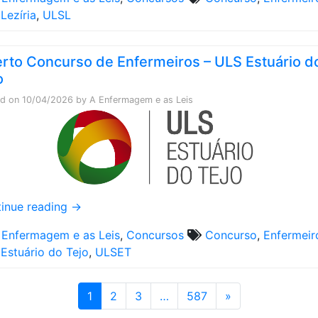
Lezíria
,
ULSL
rto Concurso de Enfermeiros – ULS Estuário d
o
ed on
10/04/2026
by
A Enfermagem e as Leis
inue reading
→
 Enfermagem e as Leis
,
Concursos
Concurso
,
Enfermeir
Estuário do Tejo
,
ULSET
1
2
3
…
587
»