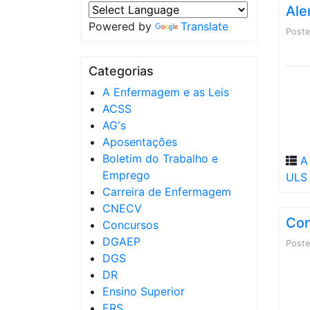
Ale
Powered by
Translate
Post
Categorias
A Enfermagem e as Leis
ACSS
AG's
Aposentações
Boletim do Trabalho e
A
Emprego
ULS 
Carreira de Enfermagem
CNECV
Con
Concursos
DGAEP
Post
DGS
DR
Ensino Superior
ERS