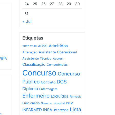
24
25
26
27
28
29
30
31
« Jul
Etiquetas
Admitidos
ACSS
2017
2018
Assistente Operacional
Alteração
ego
,
Assistente Técnico
Açores
Classificação
Competências
Concurso
Concurso
Público
DGS
Contrato
Diploma
Enfermagem
Enfermeiro
Excluídos
Farmácia
Funcionário
Governo
Hospital
INEM
Lista
INFARMED
INSA
interesse
o
,