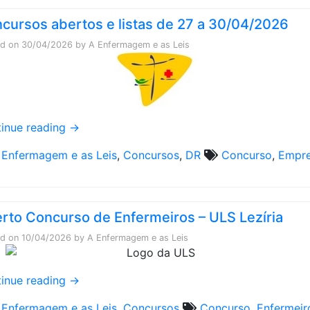
cursos abertos e listas de 27 a 30/04/2026
ed on
30/04/2026
by
A Enfermagem e as Leis
inue reading
→
 Enfermagem e as Leis
,
Concursos
,
DR
Concurso
,
Empr
a
rto Concurso de Enfermeiros – ULS Lezíria
ed on
10/04/2026
by
A Enfermagem e as Leis
inue reading
→
 Enfermagem e as Leis
,
Concursos
Concurso
,
Enfermeir