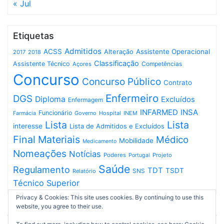
« Jul
Etiquetas
Admitidos
ACSS
Assistente Operacional
Alteração
2017
2018
Classificação
Assistente Técnico
Competências
Açores
Concurso
Concurso Público
Contrato
Enfermeiro
DGS
Diploma
Excluídos
Enfermagem
INFARMED
INSA
Funcionário
Governo
Hospital
INEM
Farmácia
Lista
Lista
interesse
Lista de Admitidos e Excluídos
Final
Materiais
Médico
Mobilidade
Medicamento
Nomeações
Notícias
Poderes
Projeto
Portugal
Saúde
Regulamento
TDT
TSDT
SNS
Relatório
Técnico Superior
Privacy & Cookies: This site uses cookies. By continuing to use this
website, you agree to their use.