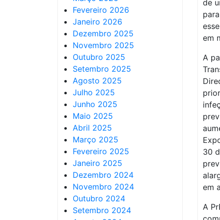
de u
Fevereiro 2026
para
Janeiro 2026
esse
Dezembro 2025
em m
Novembro 2025
Outubro 2025
A pa
Setembro 2025
Tran
Agosto 2025
Dire
Julho 2025
prio
Junho 2025
infe
Maio 2025
prev
Abril 2025
aume
Março 2025
Expo
Fevereiro 2025
30 d
Janeiro 2025
prev
Dezembro 2024
alar
Novembro 2024
em a
Outubro 2024
A Pr
Setembro 2024
comp