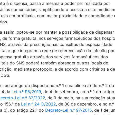
to à dispensa, passa a mesma a poder ser realizada por
ácias comunitárias, simplificando o acesso a este medica
 uso em profilaxia, com maior proximidade e comodidade 
rios.
a assim, optou-se por manter a possibilidade de dispensar
, de forma gratuita, nos serviços farmacêuticos dos hospit
NS, através da prescrição nas consultas de especialidade
italar que integram a rede de referenciação da infeção por
spensa gratuita através dos serviços farmacêuticos dos
itais do SNS poderá também abranger outros locais de
crição, mediante protocolo, e de acordo com critérios a def
 DGS.
m, ao abrigo do disposto no n.º 1 e na alínea a) do n.º 2 da
e 4 da
Lei n.º 95/2019
, de 4 de setembro, no n.º 1 do artigo
ecreto-Lei n.º 32/2022
, de 9 de maio, na sua redação atua
go 156.º da
Lei n.º 24-D/2022
, de 30 de dezembro, e no n.º 
ea b), do artigo 22.º do
Decreto-Lei n.º 97/2015
, de 1 de ju