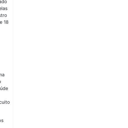
tado
elas
stro
de 18
ma
o
aúde
cuito
os