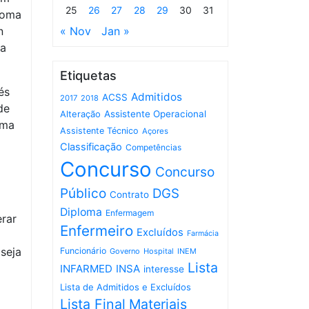
25
26
27
28
29
30
31
toma
n
« Nov
Jan »
da
Etiquetas
és
Admitidos
ACSS
2017
2018
de
Assistente Operacional
Alteração
uma
Assistente Técnico
Açores
Classificação
Competências
Concurso
Concurso
Público
DGS
Contrato
Diploma
Enfermagem
rar
Enfermeiro
Excluídos
Farmácia
seja
Funcionário
Governo
Hospital
INEM
Lista
INFARMED
INSA
interesse
Lista de Admitidos e Excluídos
Lista Final
Materiais