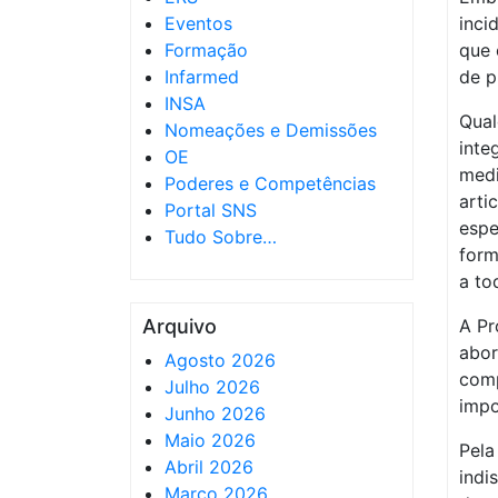
Eventos
inci
Formação
que 
Infarmed
de p
INSA
Qual
Nomeações e Demissões
inte
OE
medi
Poderes e Competências
arti
Portal SNS
espe
Tudo Sobre…
form
a to
Arquivo
A Pr
abor
Agosto 2026
comp
Julho 2026
impo
Junho 2026
Maio 2026
Pela
Abril 2026
indi
Março 2026