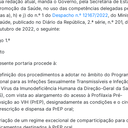
ua redação atual, manda o Governo, pela Secretária de Es
romoção da Saúde, no uso das competências delegadas p
eas a), h) e j) do n.º 1 do
Despacho n.º 12167/2022
, do Mini
aúde, publicado no Diário da República, 2.ª série, n.º 201, 
utubro de 2022, o seguinte:
o 1.º
to
esente portaria procede à:
efinição dos procedimentos a adotar no âmbito do Progra
onal para as Infeções Sexualmente Transmissíveis e Infeçã
 Vírus da Imunodeficiência Humana da Direção-Geral da S
), com vista ao alargamento do acesso à Profilaxia Pré-
sição ao VIH (PrEP), designadamente as condições e o cir
rescrição e dispensa da PrEP oral;
riação de um regime excecional de comparticipação para 
camentos destinados à PrEP oral.