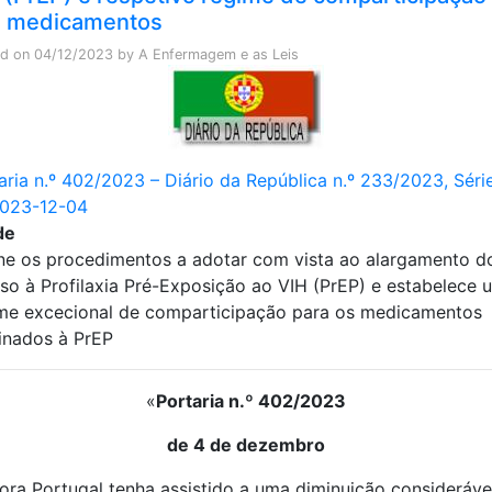
 medicamentos
ed on
04/12/2023
by
A Enfermagem e as Leis
aria n.º 402/2023 – Diário da República n.º 233/2023, Série
2023-12-04
de
ne os procedimentos a adotar com vista ao alargamento d
so à Profilaxia Pré-Exposição ao VIH (PrEP) e estabelece 
me excecional de comparticipação para os medicamentos
inados à PrEP
«
Portaria n.º 402/2023
de 4 de dezembro
ra Portugal tenha assistido a uma diminuição consideráve