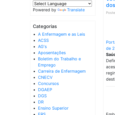
dos
Powered by
Translate
Post
Categorias
A Enfermagem e as Leis
ACSS
Port
AG's
de 
Aposentações
Saú
Boletim do Trabalho e
Defi
Emprego
aces
Carreira de Enfermagem
regi
CNECV
dest
Concursos
DGAEP
DGS
DR
Ensino Superior
ERS
Embo