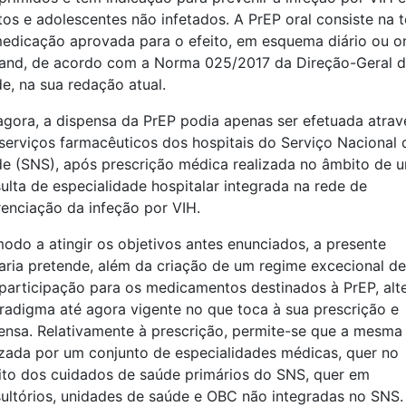
tos e adolescentes não infetados. A PrEP oral consiste na 
edicação aprovada para o efeito, em esquema diário ou o
nd, de acordo com a Norma 025/2017 da Direção-Geral 
e, na sua redação atual.
agora, a dispensa da PrEP podia apenas ser efetuada atrav
serviços farmacêuticos dos hospitais do Serviço Nacional 
e (SNS), após prescrição médica realizada no âmbito de 
ulta de especialidade hospitalar integrada na rede de
renciação da infeção por VIH.
odo a atingir os objetivos antes enunciados, a presente
aria pretende, além da criação de um regime excecional de
articipação para os medicamentos destinados à PrEP, alte
radigma até agora vigente no que toca à sua prescrição e
ensa. Relativamente à prescrição, permite-se que a mesma 
izada por um conjunto de especialidades médicas, quer no
to dos cuidados de saúde primários do SNS, quer em
ultórios, unidades de saúde e OBC não integradas no SNS.