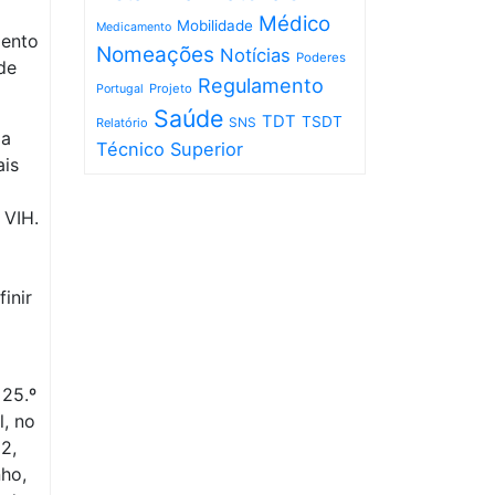
Médico
Mobilidade
Medicamento
mento
Nomeações
Notícias
Poderes
de
Regulamento
Projeto
Portugal
Saúde
TDT
TSDT
SNS
Relatório
 a
Técnico Superior
ais
 VIH.
inir
 25.º
l, no
2,
nho,