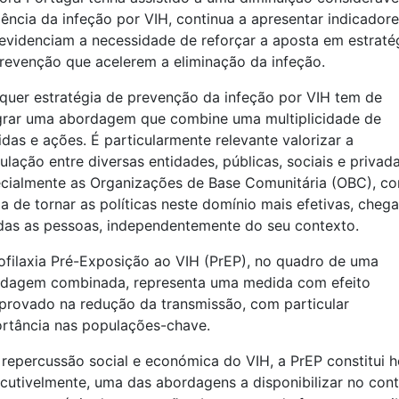
dência da infeção por VIH, continua a apresentar indicador
evidenciam a necessidade de reforçar a aposta em estraté
revenção que acelerem a eliminação da infeção.
quer estratégia de prevenção da infeção por VIH tem de
grar uma abordagem que combine uma multiplicidade de
das e ações. É particularmente relevante valorizar a
culação entre diversas entidades, públicas, sociais e privada
cialmente as Organizações de Base Comunitária (OBC), c
a de tornar as políticas neste domínio mais efetivas, cheg
das as pessoas, independentemente do seu contexto.
ofilaxia Pré-Exposição ao VIH (PrEP), no quadro de uma
dagem combinada, representa uma medida com efeito
rovado na redução da transmissão, com particular
rtância nas populações-chave.
 repercussão social e económica do VIH, a PrEP constitui h
scutivelmente, uma das abordagens a disponibilizar no con