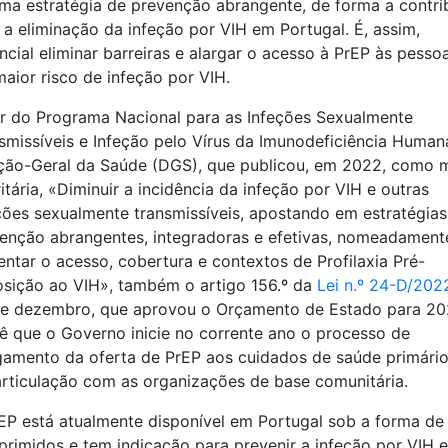
ma estratégia de prevenção abrangente, de forma a contri
 a eliminação da infeção por VIH em Portugal. É, assim,
ncial eliminar barreiras e alargar o acesso à PrEP às pesso
aior risco de infeção por VIH.
r do Programa Nacional para as Infeções Sexualmente
smissíveis e Infeção pelo Vírus da Imunodeficiência Human
ção-Geral da Saúde (DGS), que publicou, em 2022, como 
ritária, «Diminuir a incidência da infeção por VIH e outras
ções sexualmente transmissíveis, apostando em estratégias
enção abrangentes, integradoras e efetivas, nomeadament
ntar o acesso, cobertura e contextos de Profilaxia Pré-
sição ao VIH», também o artigo 156.º da
Lei n.º 24-D/202
e dezembro, que aprovou o Orçamento de Estado para 20
ê que o Governo inicie no corrente ano o processo de
gamento da oferta de PrEP aos cuidados de saúde primário
rticulação com as organizações de base comunitária.
EP está atualmente disponível em Portugal sob a forma de
rimidos e tem indicação para prevenir a infeção por VIH 