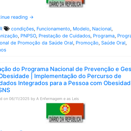
inue reading
→
R
condições
,
Funcionamento
,
Modelo
,
Nacional
,
nização
,
PNPSO
,
Prestação de Cuidados
,
Programa
,
Progr
onal de Promoção da Saúde Oral
,
Promoção
,
Saúde Oral
,
mos
ação do Programa Nacional de Prevenção e Ge
Obesidade | Implementação do Percurso de
dados Integrados para a Pessoa com Obesida
SNS
ed on
06/11/2025
by
A Enfermagem e as Leis