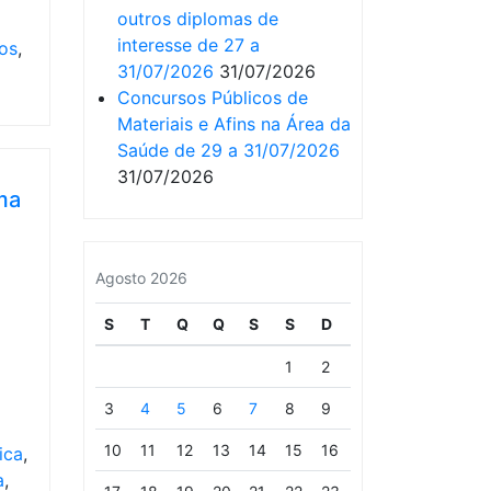
outros diplomas de
interesse de 27 a
os
,
31/07/2026
31/07/2026
Concursos Públicos de
Materiais e Afins na Área da
Saúde de 29 a 31/07/2026
31/07/2026
ma
Agosto 2026
S
T
Q
Q
S
S
D
1
2
3
4
5
6
7
8
9
10
11
12
13
14
15
16
ica
,
a
,