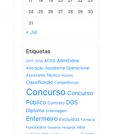
17
18
19
20
21
22
23
24
25
26
27
28
29
30
31
« Jul
Etiquetas
Admitidos
ACSS
2017
2018
Assistente Operacional
Alteração
Assistente Técnico
Açores
Classificação
Competências
Concurso
Concurso
Público
DGS
Contrato
Diploma
Enfermagem
Enfermeiro
Excluídos
Farmácia
Funcionário
Governo
Hospital
INEM