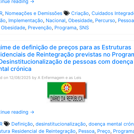
inue reading
→
R
,
Nomeações e Demissões
Criação
,
Cuidados Integrad
tão
,
Implementação
,
Nacional
,
Obesidade
,
Percurso
,
Pessoa
 Obesidade
,
Prevenção
,
Programa
,
SNS
ime de definição de preços para as Estruturas
idenciais de Reintegração previstas no Progra
Desinstitucionalização de pessoas com doença
tal crónica
ed on
12/08/2025
by
A Enfermagem e as Leis
inue reading
→
R
Definição
,
desinstitucionalização
,
doença mental crón
utura Residencial de Reintegração
,
Pessoa
,
Preço
,
Program