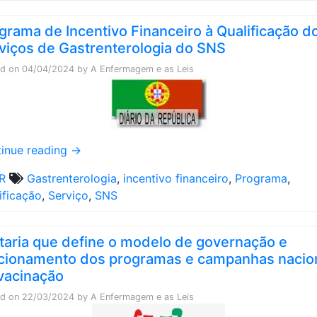
grama de Incentivo Financeiro à Qualificação d
viços de Gastrenterologia do SNS
ed on
04/04/2024
by
A Enfermagem e as Leis
inue reading
→
R
Gastrenterologia
,
incentivo financeiro
,
Programa
,
ificação
,
Serviço
,
SNS
taria que define o modelo de governação e
cionamento dos programas e campanhas nacio
vacinação
ed on
22/03/2024
by
A Enfermagem e as Leis