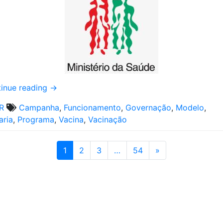
inue reading
→
R
Campanha
,
Funcionamento
,
Governação
,
Modelo
,
aria
,
Programa
,
Vacina
,
Vacinação
1
2
3
…
54
»