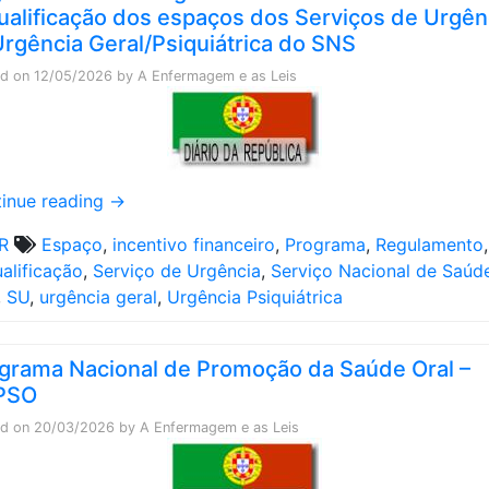
ualificação dos espaços dos Serviços de Urgên
rgência Geral/Psiquiátrica do SNS
ed on
12/05/2026
by
A Enfermagem e as Leis
inue reading
→
R
Espaço
,
incentivo financeiro
,
Programa
,
Regulamento
,
alificação
,
Serviço de Urgência
,
Serviço Nacional de Saúd
,
SU
,
urgência geral
,
Urgência Psiquiátrica
grama Nacional de Promoção da Saúde Oral –
PSO
ed on
20/03/2026
by
A Enfermagem e as Leis