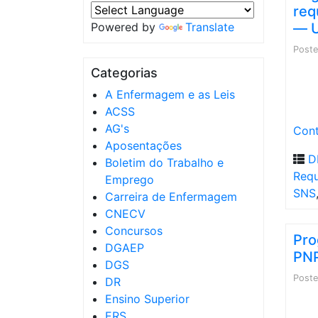
req
Powered by
Translate
― U
Post
Categorias
A Enfermagem e as Leis
ACSS
AG's
Cont
Aposentações
D
Boletim do Trabalho e
Requ
Emprego
SNS
Carreira de Enfermagem
CNECV
Concursos
Pro
DGAEP
PN
DGS
Post
DR
Ensino Superior
ERS