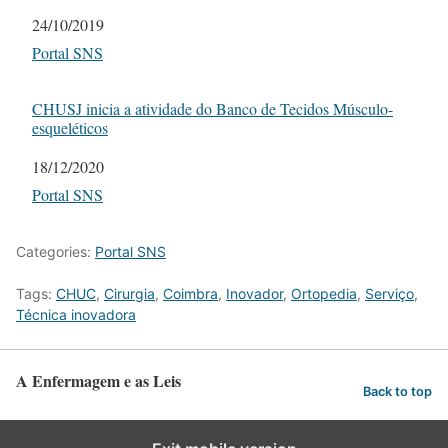
Date
24/10/2019
In relation to
Portal SNS
CHUSJ inicia a atividade do Banco de Tecidos Músculo-
esqueléticos
Date
18/12/2020
In relation to
Portal SNS
Categories:
Portal SNS
Tags:
CHUC
,
Cirurgia
,
Coimbra
,
Inovador
,
Ortopedia
,
Serviço
,
Técnica inovadora
A Enfermagem e as Leis
Back to top