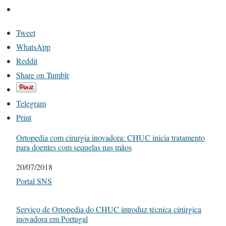
Tweet
WhatsApp
Reddit
Share on Tumblr
Telegram
Print
Ortopedia com cirurgia inovadora: CHUC inicia tratamento
para doentes com sequelas nas mãos
Date
20/07/2018
In relation to
Portal SNS
Serviço de Ortopedia do CHUC introduz técnica cirúrgica
inovadora em Portugal