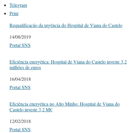
Telegram
Print
Requalificação da urgência do Hospital de Viana do Castelo
Date
14/08/2019
In relation to
Portal SNS
Eficiência energética: Hospital de Viana do Castelo investe 3,2
milhões de euros
Date
16/04/2018
In relation to
Portal SNS
Eficiência energética no Alto Minho: Hospital de Viana do
Castelo investe 3,2 M€
Date
12/02/2018
In relation to
Portal SNS