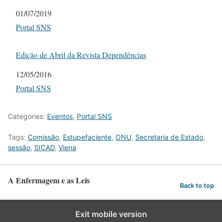
Date
01/07/2019
In relation to
Portal SNS
Edição de Abril da Revista Dependências
Date
12/05/2016
In relation to
Portal SNS
Categories:
Eventos
,
Portal SNS
Tags:
Comissão
,
Estupefaciente
,
ONU
,
Secretaria de Estado
,
sessão
,
SICAD
,
Viena
A Enfermagem e as Leis
Back to top
Exit mobile version