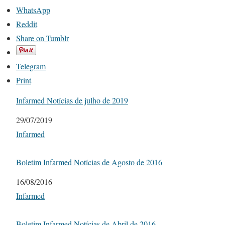
WhatsApp
Reddit
Share on Tumblr
Telegram
Print
Infarmed Notícias de julho de 2019
Date
29/07/2019
In relation to
Infarmed
Boletim Infarmed Notícias de Agosto de 2016
Date
16/08/2016
In relation to
Infarmed
Boletim Infarmed Notícias de Abril de 2016