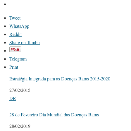
Tweet
WhatsApp
Reddit
Share on Tumblr
Telegram
Print
Estratégia Integrada para as Doenças Raras 2015-2020
Date
27/02/2015
In relation to
DR
28 de Fevereiro Dia Mundial das Doenças Raras
Date
28/02/2019