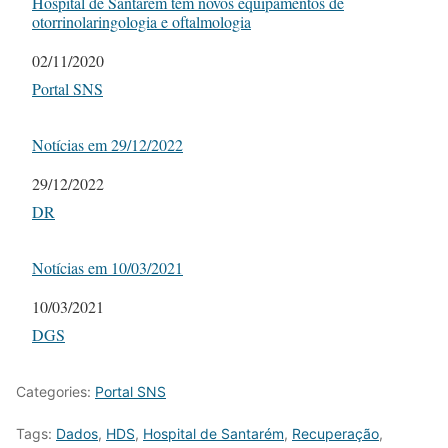
Hospital de Santarém tem novos equipamentos de
otorrinolaringologia e oftalmologia
Date
02/11/2020
In relation to
Portal SNS
Notícias em 29/12/2022
Date
29/12/2022
In relation to
DR
Notícias em 10/03/2021
Date
10/03/2021
In relation to
DGS
Categories:
Portal SNS
Tags:
Dados
,
HDS
,
Hospital de Santarém
,
Recuperação
,