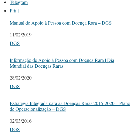
Telegram
Print
Manual de Apoio à Pessoa com Doença Rara – DGS
Date
11/02/2019
In relation to
DGS
Informação de Apoio à Pessoa com Doença Rara | Dia
Mundial das Doenças Raras
Date
28/02/2020
In relation to
DGS
Estratégia Integrada para as Doenças Raras 2015-2020 – Plano
de Operacionalização – DGS
Date
02/03/2016
In relation to
DGS