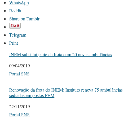
WhatsApp
Reddit
Share on Tumblr
Telegram
Print
INEM substitui parte da frota com 20 novas ambulâncias
Date
09/04/2019
In relation to
Portal SNS
Renovação da frota do INEM: Instituto renova 75 ambulâncias
sediadas em postos PEM
Date
22/11/2019
In relation to
Portal SNS