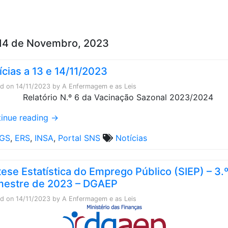
Skip to content
14 de Novembro, 2023
ícias a 13 e 14/11/2023
ed on
14/11/2023
by
A Enfermagem e as Leis
inue reading
→
GS
,
ERS
,
INSA
,
Portal SNS
Notícias
tese Estatística do Emprego Público (SIEP) – 3.
mestre de 2023 – DGAEP
ed on
14/11/2023
by
A Enfermagem e as Leis