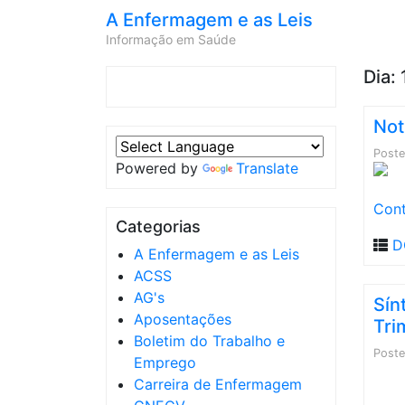
A Enfermagem e as Leis
Informação em Saúde
Dia:
Not
Post
Powered by
Translate
Cont
Categorias
D
A Enfermagem e as Leis
ACSS
AG's
Sín
Aposentações
Tri
Boletim do Trabalho e
Post
Emprego
Carreira de Enfermagem