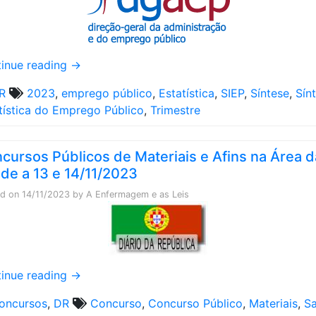
inue reading
→
R
2023
,
emprego público
,
Estatística
,
SIEP
,
Síntese
,
Sín
tística do Emprego Público
,
Trimestre
cursos Públicos de Materiais e Afins na Área d
de a 13 e 14/11/2023
ed on
14/11/2023
by
A Enfermagem e as Leis
inue reading
→
oncursos
,
DR
Concurso
,
Concurso Público
,
Materiais
,
S