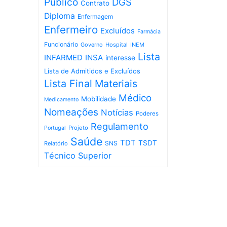
Público
DGS
Contrato
Diploma
Enfermagem
Enfermeiro
Excluídos
Farmácia
Funcionário
Governo
Hospital
INEM
Lista
INFARMED
INSA
interesse
Lista de Admitidos e Excluídos
Lista Final
Materiais
Médico
Mobilidade
Medicamento
Nomeações
Notícias
Poderes
Regulamento
Projeto
Portugal
Saúde
TDT
TSDT
SNS
Relatório
Técnico Superior