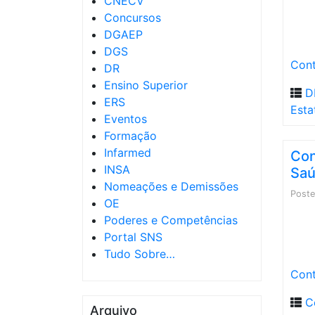
CNECV
Concursos
DGAEP
DGS
Cont
DR
Ensino Superior
D
ERS
Esta
Eventos
Formação
Infarmed
Con
INSA
Saú
Nomeações e Demissões
Post
OE
Poderes e Competências
Portal SNS
Tudo Sobre…
Cont
C
Arquivo