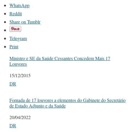
WhatsApp
Reddit
Share on Tumblr
Telegram
Print
Ministro e SE da Saúde Cessantes Concedem Mais 17
Louvores
Date
15/12/2015
In relation to
DR
Fornada de 17 louvores a elementos do Gabinete do Secretário
de Estado Adjunto e da Saúde
Date
20/04/2022
In relation to
DR