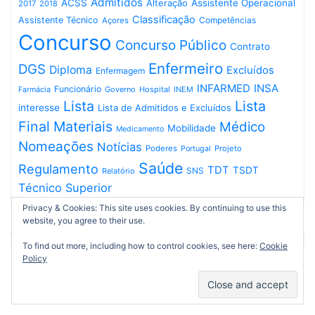
Admitidos
ACSS
Assistente Operacional
Alteração
2017
2018
Classificação
Assistente Técnico
Competências
Açores
Concurso
Concurso Público
Contrato
Enfermeiro
DGS
Diploma
Excluídos
Enfermagem
INFARMED
INSA
Funcionário
Governo
Hospital
INEM
Farmácia
Lista
Lista
interesse
Lista de Admitidos e Excluídos
Final
Materiais
Médico
Mobilidade
Medicamento
Nomeações
Notícias
Poderes
Projeto
Portugal
Saúde
Regulamento
TDT
TSDT
SNS
Relatório
Técnico Superior
Privacy & Cookies: This site uses cookies. By continuing to use this
website, you agree to their use.
To find out more, including how to control cookies, see here:
Cookie
Policy