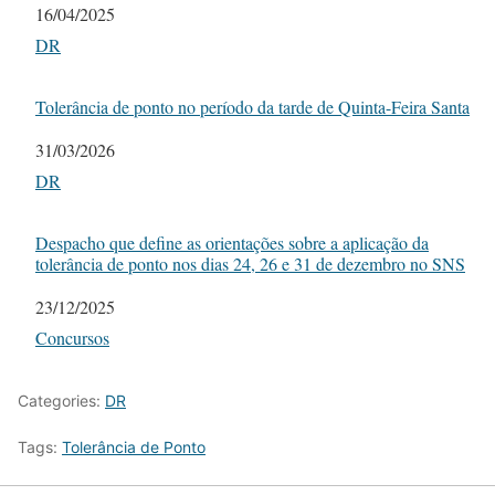
Date
16/04/2025
In relation to
DR
Tolerância de ponto no período da tarde de Quinta-Feira Santa
Date
31/03/2026
In relation to
DR
Despacho que define as orientações sobre a aplicação da
tolerância de ponto nos dias 24, 26 e 31 de dezembro no SNS
Date
23/12/2025
In relation to
Concursos
Categories:
DR
Tags:
Tolerância de Ponto