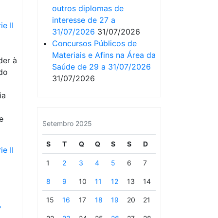
outros diplomas de
interesse de 27 a
e II
31/07/2026
31/07/2026
Concursos Públicos de
Materiais e Afins na Área da
der à
Saúde de 29 a 31/07/2026
do
31/07/2026
ia
e
Setembro 2025
S
T
Q
Q
S
S
D
e II
1
2
3
4
5
6
7
8
9
10
11
12
13
14
15
16
17
18
19
20
21
º