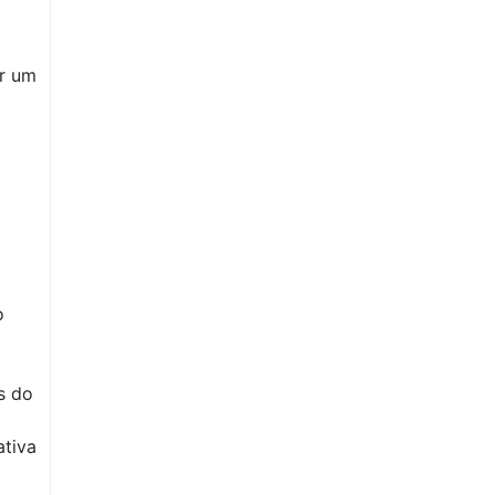
or um
o
s do
tiva