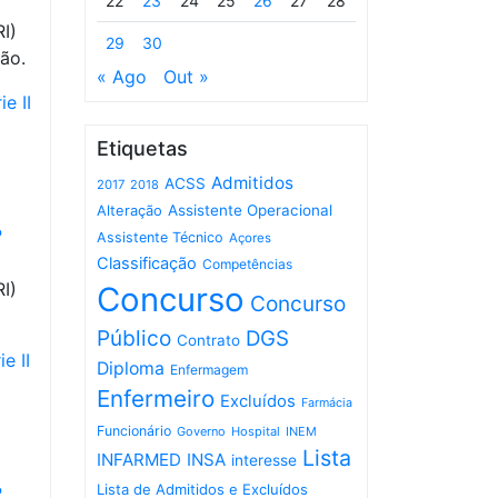
22
23
24
25
26
27
28
I)
29
30
ão.
« Ago
Out »
e II
Etiquetas
Admitidos
ACSS
2017
2018
Assistente Operacional
Alteração
º
Assistente Técnico
Açores
Classificação
Competências
I)
Concurso
Concurso
Público
DGS
Contrato
e II
Diploma
Enfermagem
Enfermeiro
Excluídos
Farmácia
Funcionário
Governo
Hospital
INEM
Lista
INFARMED
INSA
interesse
Lista de Admitidos e Excluídos
º