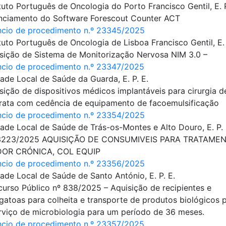
ituto Português de Oncologia do Porto Francisco Gentil, E. P
nciamento do Software Forescout Counter ACT
cio de procedimento n.º 23345/2025
ituto Português de Oncologia de Lisboa Francisco Gentil, E. 
sição de Sistema de Monitorização Nervosa NIM 3.0 –
cio de procedimento n.º 23347/2025
ade Local de Saúde da Guarda, E. P. E.
sição de dispositivos médicos implantáveis para cirurgia d
rata com cedência de equipamento de facoemulsificação
cio de procedimento n.º 23354/2025
ade Local de Saúde de Trás-os-Montes e Alto Douro, E. P. 
3223/2025 AQUISIÇÃO DE CONSUMIVEIS PARA TRATAME
DOR CRÓNICA, COL EQUIP
cio de procedimento n.º 23356/2025
ade Local de Saúde de Santo António, E. P. E.
urso Público nº 838/2025 – Aquisição de recipientes e
gatoas para colheita e transporte de produtos biológicos 
rviço de microbiologia para um período de 36 meses.
cio de procedimento n.º 23357/2025