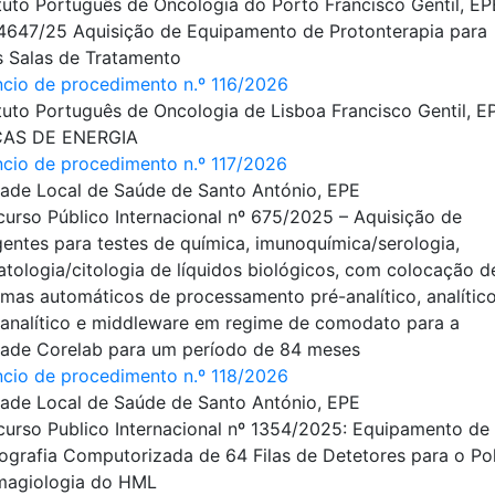
ituto Português de Oncologia do Porto Francisco Gentil, EP
4647/25 Aquisição de Equipamento de Protonterapia para
 Salas de Tratamento
cio de procedimento n.º 116/2026
ituto Português de Oncologia de Lisboa Francisco Gentil, E
ÇAS DE ENERGIA
cio de procedimento n.º 117/2026
ade Local de Saúde de Santo António, EPE
urso Público Internacional nº 675/2025 – Aquisição de
entes para testes de química, imunoquímica/serologia,
tologia/citologia de líquidos biológicos, com colocação d
emas automáticos de processamento pré-analítico, analític
analítico e middleware em regime de comodato para a
ade Corelab para um período de 84 meses
cio de procedimento n.º 118/2026
ade Local de Saúde de Santo António, EPE
urso Publico Internacional nº 1354/2025: Equipamento de
grafia Computorizada de 64 Filas de Detetores para o Po
magiologia do HML