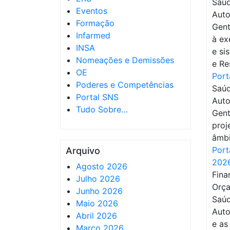
Saúd
Eventos
Auto
Formação
Gent
Infarmed
à ex
INSA
e si
Nomeações e Demissões
e Re
OE
Port
Poderes e Competências
Saúd
Portal SNS
Auto
Tudo Sobre…
Gent
proj
âmbi
Port
Arquivo
202
Agosto 2026
Fina
Julho 2026
Orça
Junho 2026
Saú
Maio 2026
Auto
Abril 2026
e as
Março 2026