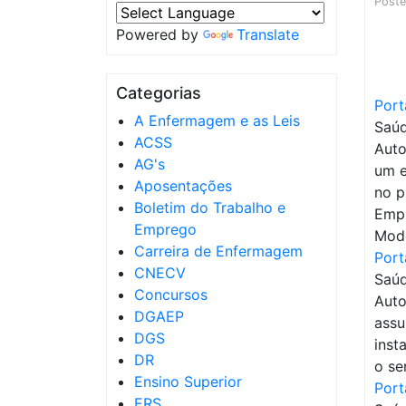
Post
Powered by
Translate
Categorias
Port
A Enfermagem e as Leis
Saúd
ACSS
Auto
AG's
um e
Aposentações
no p
Boletim do Trabalho e
Empr
Emprego
Mode
Carreira de Enfermagem
Port
CNECV
Saúd
Concursos
Auto
DGAEP
assu
DGS
inst
DR
o se
Ensino Superior
Port
ERS