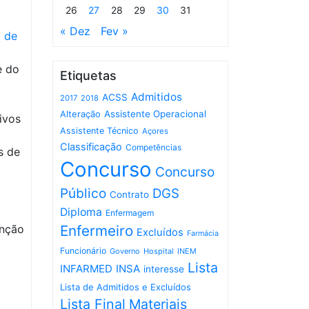
26
27
28
29
30
31
« Dez
Fev »
I de
e do
Etiquetas
Admitidos
ACSS
2017
2018
Assistente Operacional
Alteração
ivos
Assistente Técnico
Açores
Classificação
Competências
s de
Concurso
Concurso
Público
DGS
Contrato
Diploma
Enfermagem
enção
Enfermeiro
Excluídos
Farmácia
Funcionário
Governo
Hospital
INEM
Lista
INFARMED
INSA
interesse
Lista de Admitidos e Excluídos
Lista Final
Materiais