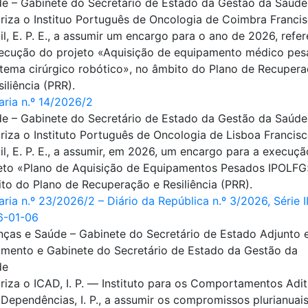
e – Gabinete do Secretário de Estado da Gestão da Saúde
riza o Instituo Português de Oncologia de Coimbra Franci
il, E. P. E., a assumir um encargo para o ano de 2026, refer
ecução do projeto «Aquisição de equipamento médico pe
stema cirúrgico robótico», no âmbito do Plano de Recuper
siliência (PRR).
aria n.º 14/2026/2
e – Gabinete do Secretário de Estado da Gestão da Saúde
riza o Instituto Português de Oncologia de Lisboa Francis
il, E. P. E., a assumir, em 2026, um encargo para a execuç
eto «Plano de Aquisição de Equipamentos Pesados IPOLFG
to do Plano de Recuperação e Resiliência (PRR).
aria n.º 23/2026/2 – Diário da República n.º 3/2026, Série I
6-01-06
nças e Saúde – Gabinete do Secretário de Estado Adjunto 
mento e Gabinete do Secretário de Estado da Gestão da
de
riza o ICAD, I. P. ― Instituto para os Comportamentos Adit
 Dependências, I. P., a assumir os compromissos plurianuais