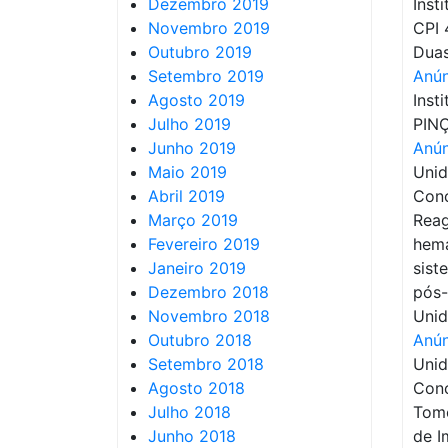
Dezembro 2019
Inst
Novembro 2019
CPI 
Outubro 2019
Duas
Setembro 2019
Anún
Agosto 2019
Inst
Julho 2019
PIN
Junho 2019
Anún
Maio 2019
Unid
Abril 2019
Conc
Março 2019
Reag
Fevereiro 2019
hema
Janeiro 2019
sist
Dezembro 2018
pós-
Novembro 2018
Unid
Outubro 2018
Anún
Setembro 2018
Unid
Agosto 2018
Conc
Julho 2018
Tomo
Junho 2018
de I