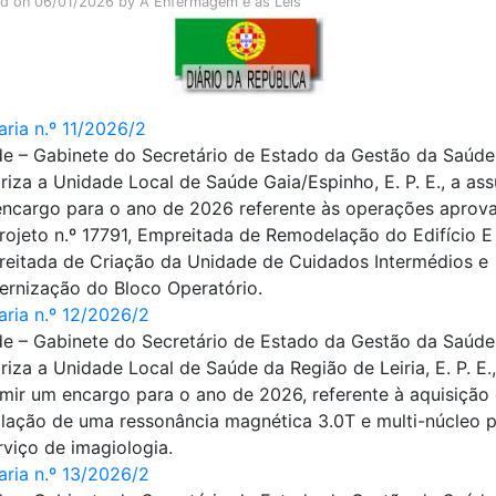
ed on
06/01/2026
by
A Enfermagem e as Leis
aria n.º 11/2026/2
e – Gabinete do Secretário de Estado da Gestão da Saúde
riza a Unidade Local de Saúde Gaia/Espinho, E. P. E., a as
ncargo para o ano de 2026 referente às operações aprov
rojeto n.º 17791, Empreitada de ­Remodelação do Edifício E
eitada de Criação da Unidade de Cuidados Intermédios e
rnização do Bloco Operatório.
aria n.º 12/2026/2
e – Gabinete do Secretário de Estado da Gestão da Saúde
riza a Unidade Local de Saúde da Região de Leiria, E. P. E.,
mir um encargo para o ano de 2026, referente à aquisição
alação de uma ressonância magnética 3.0T e multi-núcleo 
rviço de imagiologia.
aria n.º 13/2026/2