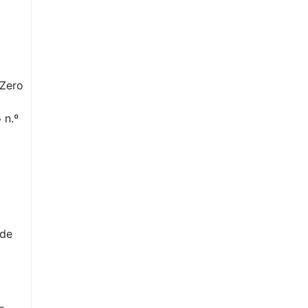
 Zero
 n.º
 de