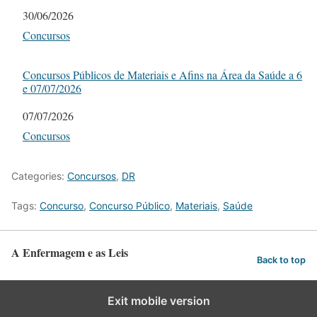
Date
30/06/2026
In relation to
Concursos
Concursos Públicos de Materiais e Afins na Área da Saúde a 6
e 07/07/2026
Date
07/07/2026
In relation to
Concursos
Categories:
Concursos
,
DR
Tags:
Concurso
,
Concurso Público
,
Materiais
,
Saúde
A Enfermagem e as Leis
Back to top
Exit mobile version