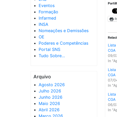
Partil
Eventos
Formação
Infarmed
P
INSA
Nomeações e Demissões
OE
Relac
Poderes e Competências
Lista
Portal SNS
CGA
Tudo Sobre…
09/0
In "
Lista
CGA
Arquivo
07/0
Agosto 2026
In "
Julho 2026
Lista
Junho 2026
CGA
Maio 2026
06/0
Abril 2026
In "
Março 2026