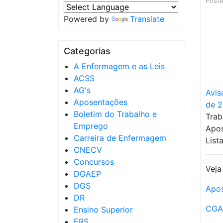
Post
Powered by
Translate
Categorias
A Enfermagem e as Leis
ACSS
AG's
Avis
Aposentações
de 
Boletim do Trabalho e
Trab
Emprego
Apos
Carreira de Enfermagem
List
CNECV
Concursos
Veja
DGAEP
DGS
Apo
DR
CGA
Ensino Superior
ERS