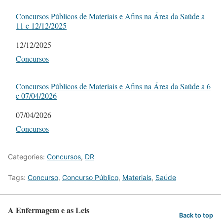
Concursos Públicos de Materiais e Afins na Área da Saúde a
11 e 12/12/2025
Date
12/12/2025
In relation to
Concursos
Concursos Públicos de Materiais e Afins na Área da Saúde a 6
e 07/04/2026
Date
07/04/2026
In relation to
Concursos
Categories:
Concursos
,
DR
Tags:
Concurso
,
Concurso Público
,
Materiais
,
Saúde
A Enfermagem e as Leis
Back to top