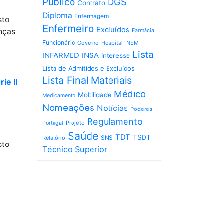
Público
DGS
Contrato
Diploma
Enfermagem
sto
Enfermeiro
Excluídos
nças
Farmácia
Funcionário
Governo
Hospital
INEM
Lista
INFARMED
INSA
interesse
Lista de Admitidos e Excluídos
Lista Final
Materiais
ie II
Médico
Mobilidade
Medicamento
Nomeações
Notícias
Poderes
Regulamento
Projeto
Portugal
Saúde
TDT
TSDT
SNS
Relatório
sto
Técnico Superior