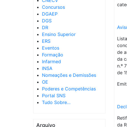
CNECV
cate
Concursos
DGAEP
DGS
Avis
DR
Ensino Superior
List
ERS
cond
Eventos
de a
Formação
da c
Infarmed
n.º 
INSA
de 1
Nomeações e Demissões
OE
Emit
Poderes e Competências
Portal SNS
Tudo Sobre…
Decl
Reti
da R
Arquivo