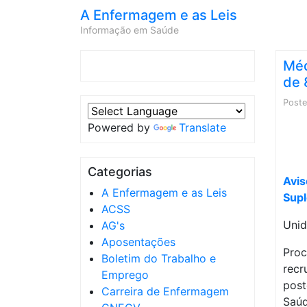
A Enfermagem e as Leis
Informação em Saúde
Méd
de 
Post
Powered by
Translate
Categorias
Avis
A Enfermagem e as Leis
Supl
ACSS
Unid
AG's
Aposentações
Proc
Boletim do Trabalho e
recr
Emprego
post
Carreira de Enfermagem
Saúd