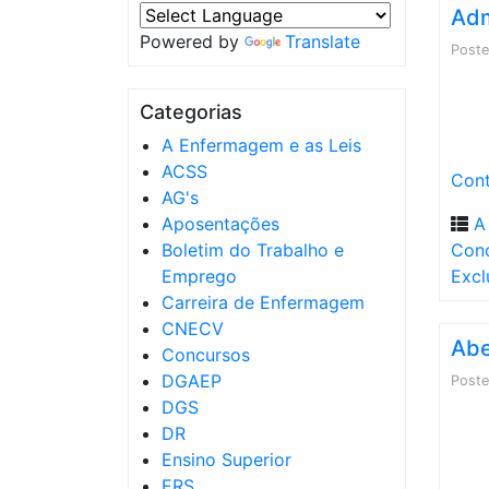
Adm
Powered by
Translate
Post
Categorias
A Enfermagem e as Leis
ACSS
Cont
AG's
Aposentações
A
Boletim do Trabalho e
Con
Emprego
Excl
Carreira de Enfermagem
CNECV
Abe
Concursos
DGAEP
Post
DGS
DR
Ensino Superior
ERS