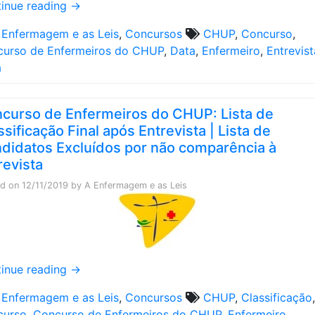
inue reading
→
 Enfermagem e as Leis
,
Concursos
CHUP
,
Concurso
,
urso de Enfermeiros do CHUP
,
Data
,
Enfermeiro
,
Entrevist
a
curso de Enfermeiros do CHUP: Lista de
ssificação Final após Entrevista | Lista de
didatos Excluídos por não comparência à
revista
ed on
12/11/2019
by
A Enfermagem e as Leis
inue reading
→
 Enfermagem e as Leis
,
Concursos
CHUP
,
Classificação
,
curso
,
Concurso de Enfermeiros do CHUP
,
Enfermeiro
,