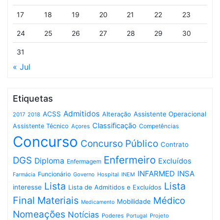
17
18
19
20
21
22
23
24
25
26
27
28
29
30
31
« Jul
Etiquetas
Admitidos
ACSS
Assistente Operacional
Alteração
2017
2018
Classificação
Assistente Técnico
Competências
Açores
Concurso
Concurso Público
Contrato
Enfermeiro
DGS
Diploma
Excluídos
Enfermagem
INFARMED
INSA
Funcionário
Governo
Hospital
INEM
Farmácia
Lista
Lista
interesse
Lista de Admitidos e Excluídos
Final
Materiais
Médico
Mobilidade
Medicamento
Nomeações
Notícias
Poderes
Projeto
Portugal