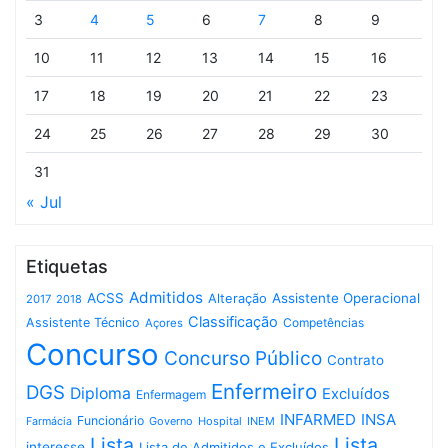
3
4
5
6
7
8
9
10
11
12
13
14
15
16
17
18
19
20
21
22
23
24
25
26
27
28
29
30
31
« Jul
Etiquetas
Admitidos
ACSS
Assistente Operacional
Alteração
2017
2018
Classificação
Assistente Técnico
Competências
Açores
Concurso
Concurso Público
Contrato
Enfermeiro
DGS
Diploma
Excluídos
Enfermagem
INFARMED
INSA
Funcionário
Governo
Hospital
INEM
Farmácia
Lista
Lista
interesse
Lista de Admitidos e Excluídos