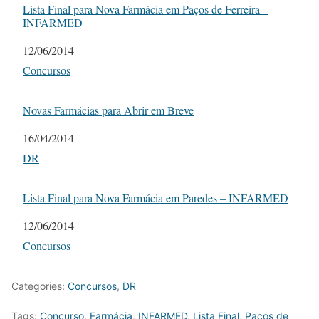
Lista Final para Nova Farmácia em Paços de Ferreira –
INFARMED
Date
12/06/2014
In relation to
Concursos
Novas Farmácias para Abrir em Breve
Date
16/04/2014
In relation to
DR
Lista Final para Nova Farmácia em Paredes – INFARMED
Date
12/06/2014
In relation to
Concursos
Categories:
Concursos
,
DR
Tags:
Concurso
,
Farmácia
,
INFARMED
,
Lista Final
,
Paços de