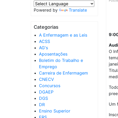
Post
Powered by
Translate
Categorias
9:00
A Enfermagem e as Leis
ACSS
Audi
AG's
O In
Aposentações
tema
Boletim do Trabalho e
jane
Emprego
Titu
Carreira de Enfermagem
medi
CNECV
Concursos
Todo
DGAEP
pre
DGS
Um f
DR
Ensino Superior
Insc
ERS