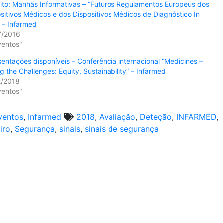
ito: Manhãs Informativas – “Futuros Regulamentos Europeus dos
sitivos Médicos e dos Dispositivos Médicos de Diagnóstico In
” – Infarmed
7/2016
ventos"
entações disponíveis – Conferência internacional “Medicines –
g the Challenges: Equity, Sustainability” – Infarmed
2/2018
ventos"
ventos
,
Infarmed
2018
,
Avaliação
,
Deteção
,
INFARMED
,
iro
,
Segurança
,
sinais
,
sinais de segurança