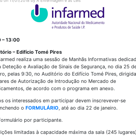
ed on
11/01/2018
by
A Enfermagem e as Leis
 – 13:00
tório – Edifício Tomé Pires
farmed realiza uma sessão de Manhãs Informativas dedica
 Deteção e Avaliação de Sinais de Segurança, no dia 25 d
iro, pelas 9:30, no Auditório do Edifício Tomé Pires, dirigid
lares de Autorização de Introdução no Mercado de
camentos, de acordo com o programa em anexo.
s os interessados em participar devem inscrevever-se
enchendo o
FORMULÁRIO
, até ao dia 22 de janeiro.
ormulário por participante.
rições limitadas à capacidade máxima da sala (245 lugares)