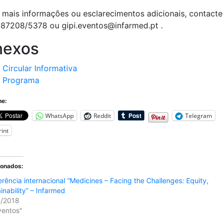
 mais informações ou esclarecimentos adicionais, contacte
87208/5378 ou gipi.eventos@infarmed.pt .
nexos
Circular Informativa
Programa
he:
WhatsApp
Reddit
Telegram
rint
ionados:
rência internacional “Medicines – Facing the Challenges: Equity,
inability” – Infarmed
1/2018
ventos"