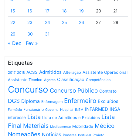
15
16
17
18
19
20
21
22
23
24
25
26
27
28
29
30
31
« Dez
Fev »
Etiquetas
Admitidos
ACSS
Assistente Operacional
Alteração
2017
2018
Classificação
Assistente Técnico
Competências
Açores
Concurso
Concurso Público
Contrato
Enfermeiro
DGS
Diploma
Excluídos
Enfermagem
INFARMED
INSA
Funcionário
Governo
Hospital
INEM
Farmácia
Lista
Lista
interesse
Lista de Admitidos e Excluídos
Final
Materiais
Médico
Mobilidade
Medicamento
Nomeações
Notícias
Poderes
Projeto
Portugal