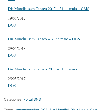
Dia Mundial sem Tabaco 2017 – 31 de maio – OMS
Date
19/05/2017
In relation to
DGS
Dia Mundial sem Tabaco – 31 de maio – DGS
Date
29/05/2018
In relation to
DGS
Dia Mundial sem Tabaco 2017 – 31 de maio
Date
25/05/2017
In relation to
DGS
Categories:
Portal SNS
Tags:
Comemorações
,
DGS
,
Dia Mundial
,
Dia Mundial Sem