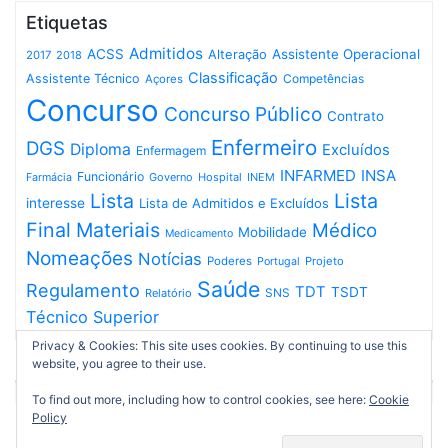
Etiquetas
Admitidos
ACSS
Assistente Operacional
Alteração
2017
2018
Classificação
Assistente Técnico
Competências
Açores
Concurso
Concurso Público
Contrato
Enfermeiro
DGS
Diploma
Excluídos
Enfermagem
INFARMED
INSA
Funcionário
Governo
Hospital
INEM
Farmácia
Lista
Lista
interesse
Lista de Admitidos e Excluídos
Final
Materiais
Médico
Mobilidade
Medicamento
Nomeações
Notícias
Poderes
Projeto
Portugal
Saúde
Regulamento
TDT
TSDT
SNS
Relatório
Técnico Superior
Privacy & Cookies: This site uses cookies. By continuing to use this
website, you agree to their use.
To find out more, including how to control cookies, see here:
Cookie
Policy