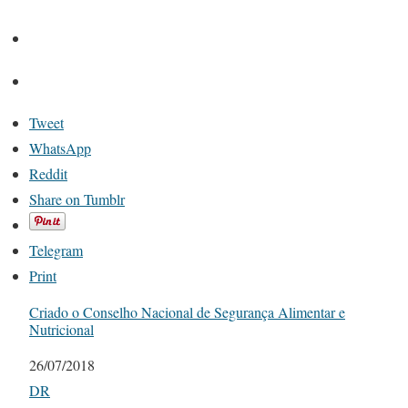
Tweet
WhatsApp
Reddit
Share on Tumblr
Telegram
Print
Criado o Conselho Nacional de Segurança Alimentar e
Nutricional
Date
26/07/2018
In relation to
DR