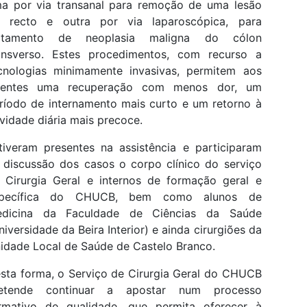
a por via transanal para remoção de uma lesão
 recto e outra por via laparoscópica, para
ratamento de neoplasia maligna do cólon
ansverso. Estes procedimentos, com recurso a
cnologias minimamente invasivas, permitem aos
entes uma recuperação com menos dor, um
ríodo de internamento mais curto e um retorno à
ividade diária mais precoce.
tiveram presentes na assistência e participaram
 discussão dos casos o corpo clínico do serviço
 Cirurgia Geral e internos de formação geral e
specífica do CHUCB, bem como alunos de
dicina da Faculdade de Ciências da Saúde
niversidade da Beira Interior) e ainda cirurgiões da
idade Local de Saúde de Castelo Branco.
sta forma, o Serviço de Cirurgia Geral do CHUCB
etende continuar a apostar num processo
rmativo de qualidade, que permita oferecer à