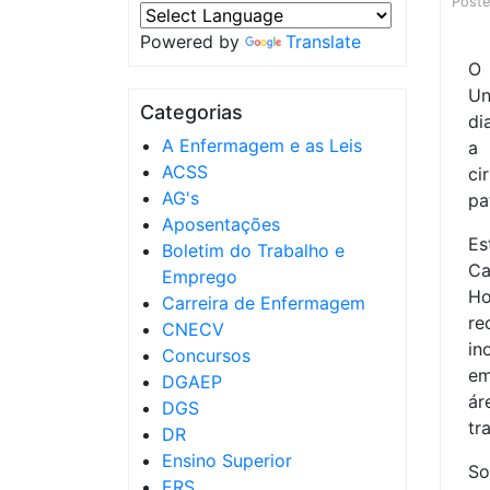
Post
Powered by
Translate
O 
Un
Categorias
di
A Enfermagem e as Leis
ACSS
ci
AG's
pa
Aposentações
Es
Boletim do Trabalho e
Ca
Emprego
Ho
Carreira de Enfermagem
re
CNECV
in
Concursos
em
DGAEP
ár
DGS
tr
DR
Ensino Superior
So
ERS