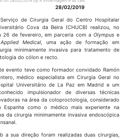
ed on
28/02/2019
by
A Enfermagem e as Leis
28/02/2019
Serviço de Cirurgia Geral do Centro Hospitalar
iversitário Cova da Beira (CHUCB) realizou, no
a 26 de fevereiro, em parceria com a
Olympus
e
a
Applied Medical
, uma ação de formação em
rurgia minimamente invasiva para tratamento de
tologia do cólon e recto.
te evento teve como formador convidado Ramón
ntero, médico especialista em Cirurgia Geral no
spital Universitário de La Paz em Madrid e um
conhecido impulsionador de diversas técnicas
ovadoras na área da coloproctologia, considerado
 Espanha como o médico mais experiente na
ea da cirurgia minimamente invasiva endoscópica
ansanal.
b a sua direção foram realizadas duas cirurgias,