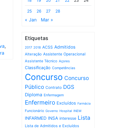
18
19
20
21
22
23
24
25
26
27
28
« Jan
Mar »
Etiquetas
iva
,
Admitidos
ACSS
2017
2018
ra
Assistente Operacional
Alteração
Assistente Técnico
Açores
Classificação
Competências
Concurso
Concurso
Público
DGS
Contrato
Diploma
Enfermagem
Enfermeiro
Excluídos
Farmácia
Funcionário
Governo
Hospital
INEM
Lista
INFARMED
INSA
interesse
Lista de Admitidos e Excluídos