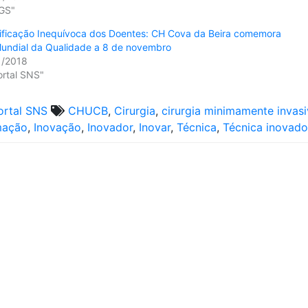
DGS"
tificação Inequívoca dos Doentes: CH Cova da Beira comemora
Mundial da Qualidade a 8 de novembro
1/2018
ortal SNS"
ortal SNS
CHUCB
,
Cirurgia
,
cirurgia minimamente invas
mação
,
Inovação
,
Inovador
,
Inovar
,
Técnica
,
Técnica inovado