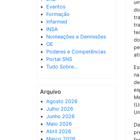
um
Eventos
do
Formação
t
Infarmed
tr
INSA
te
Nomeações e Demissões
do
OE
pe
Poderes e Competências
at
Portal SNS
Tudo Sobre…
Es
na
de
e
Arquivo
Me
Agosto 2026
(U
Julho 2026
Un
Junho 2026
Maio 2026
De
Abril 2026
pr
Março 2026
fo