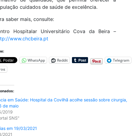
pulação cuidados de saúde de excelência.
ra saber mais, consulte:
ntro Hospitalar Universitário Cova da Beira –
ttp://www.chcbeira.pt
he:
WhatsApp
Reddit
Telegram
rint
ionados:
acia em Saúde: Hospital da Covilhã acolhe sessão sobre cirurgia,
6 de maio
5/2019
ortal SNS"
cias em 19/03/2021
3/2021