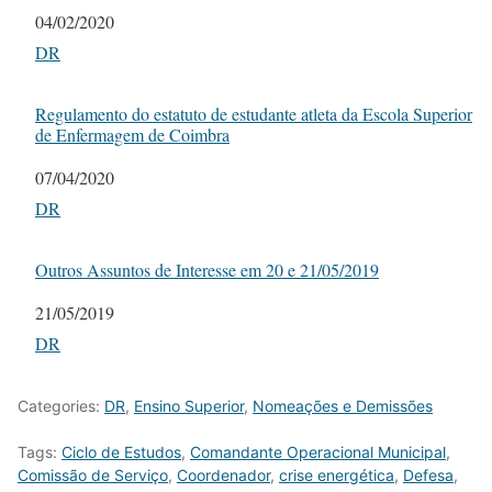
Date
04/02/2020
In relation to
DR
Regulamento do estatuto de estudante atleta da Escola Superior
de Enfermagem de Coimbra
Date
07/04/2020
In relation to
DR
Outros Assuntos de Interesse em 20 e 21/05/2019
Date
21/05/2019
In relation to
DR
Categories:
DR
,
Ensino Superior
,
Nomeações e Demissões
Tags:
Ciclo de Estudos
,
Comandante Operacional Municipal
,
Comissão de Serviço
,
Coordenador
,
crise energética
,
Defesa
,