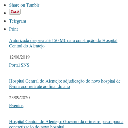
Share on Tumblr
Telegram
Print
Autorizada despesa até 150 M€ para construção do Hospital
Central do Alentejo
Date
12/08/2019
In relation to
Portal SNS
Hospital Central do Alentejo: adjudicação do novo hospital de
Évora ocorrerá até ao final do ano
Date
23/09/2020
In relation to
Eventos
Hospital Central do Alentejo: Governo dá primeiro passo para a
concretização do novo hospital