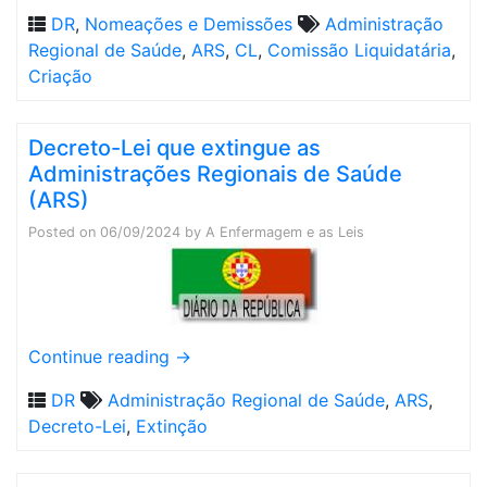
DR
,
Nomeações e Demissões
Administração
Regional de Saúde
,
ARS
,
CL
,
Comissão Liquidatária
,
Criação
Decreto-Lei que extingue as
Administrações Regionais de Saúde
(ARS)
Posted on
06/09/2024
by
A Enfermagem e as Leis
Continue reading
→
DR
Administração Regional de Saúde
,
ARS
,
Decreto-Lei
,
Extinção