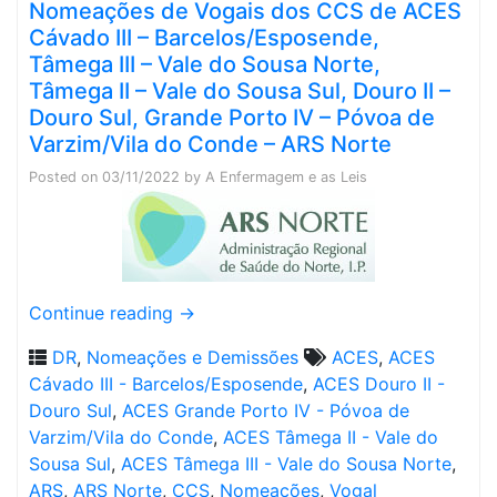
Nomeações de Vogais dos CCS de ACES
Cávado III – Barcelos/Esposende,
Tâmega III – Vale do Sousa Norte,
Tâmega II – Vale do Sousa Sul, Douro II –
Douro Sul, Grande Porto IV – Póvoa de
Varzim/Vila do Conde – ARS Norte
Posted on
03/11/2022
by
A Enfermagem e as Leis
Continue reading
→
DR
,
Nomeações e Demissões
ACES
,
ACES
Cávado III - Barcelos/Esposende
,
ACES Douro II -
Douro Sul
,
ACES Grande Porto IV - Póvoa de
Varzim/Vila do Conde
,
ACES Tâmega II - Vale do
Sousa Sul
,
ACES Tâmega III - Vale do Sousa Norte
,
ARS
,
ARS Norte
,
CCS
,
Nomeações
,
Vogal