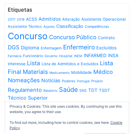
Etiquetas
Admitidos
ACSS
Assistente Operacional
Alteração
2017
2018
Classificação
Assistente Técnico
Competências
Açores
Concurso
Concurso Público
Contrato
Enfermeiro
DGS
Diploma
Excluídos
Enfermagem
INFARMED
INSA
Funcionário
Governo
Hospital
INEM
Farmácia
Lista
Lista
interesse
Lista de Admitidos e Excluídos
Final
Materiais
Médico
Mobilidade
Medicamento
Nomeações
Notícias
Poderes
Projeto
Portugal
Saúde
Regulamento
TDT
TSDT
SNS
Relatório
Técnico Superior
Privacy & Cookies: This site uses cookies. By continuing to use this
website, you agree to their use.
To find out more, including how to control cookies, see here:
Cookie
Policy