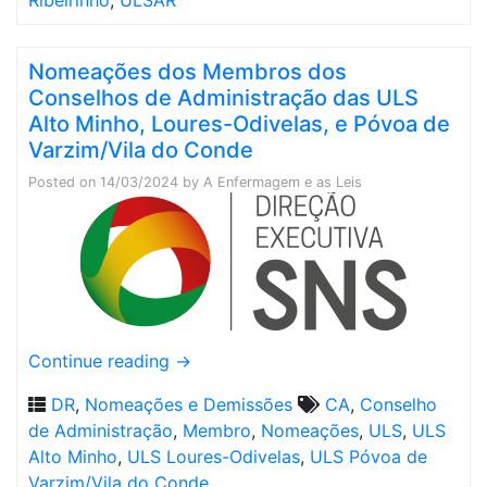
Ribeirinho
,
ULSAR
Nomeações dos Membros dos
Conselhos de Administração das ULS
Alto Minho, Loures-Odivelas, e Póvoa de
Varzim/Vila do Conde
Posted on
14/03/2024
by
A Enfermagem e as Leis
Continue reading
→
DR
,
Nomeações e Demissões
CA
,
Conselho
de Administração
,
Membro
,
Nomeações
,
ULS
,
ULS
Alto Minho
,
ULS Loures-Odivelas
,
ULS Póvoa de
Varzim/Vila do Conde