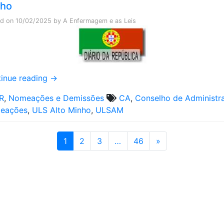
nho
ed on
10/02/2025
by
A Enfermagem e as Leis
inue reading
→
R
,
Nomeações e Demissões
CA
,
Conselho de Administr
eações
,
ULS Alto Minho
,
ULSAM
1
2
3
…
46
»