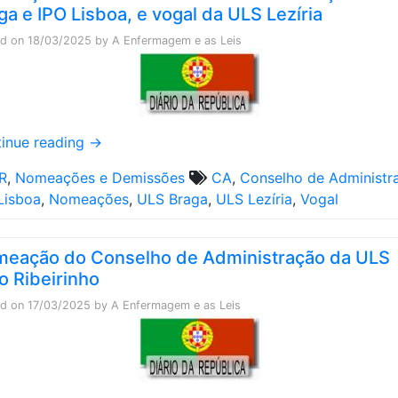
ga e IPO Lisboa, e vogal da ULS Lezíria
ed on
18/03/2025
by
A Enfermagem e as Leis
inue reading
→
R
,
Nomeações e Demissões
CA
,
Conselho de Administr
Lisboa
,
Nomeações
,
ULS Braga
,
ULS Lezíria
,
Vogal
eação do Conselho de Administração da ULS
o Ribeirinho
ed on
17/03/2025
by
A Enfermagem e as Leis