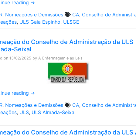
inue reading
→
R
,
Nomeações e Demissões
CA
,
Conselho de Administr
eações
,
ULS Gaia Espinho
,
ULSGE
eação do Conselho de Administração da ULS
ada-Seixal
ed on
13/02/2025
by
A Enfermagem e as Leis
inue reading
→
R
,
Nomeações e Demissões
CA
,
Conselho de Administr
eações
,
ULS
,
ULS Almada-Seixal
eação do Conselho de Administração da ULS 