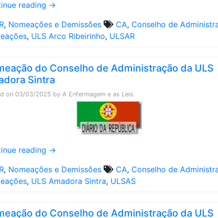
inue reading
→
R
,
Nomeações e Demissões
CA
,
Conselho de Administr
eações
,
ULS Arco Ribeirinho
,
ULSAR
eação do Conselho de Administração da ULS
dora Sintra
ed on
03/03/2025
by
A Enfermagem e as Leis
inue reading
→
R
,
Nomeações e Demissões
CA
,
Conselho de Administr
eações
,
ULS Amadora Sintra
,
ULSAS
eação do Conselho de Administração da ULS