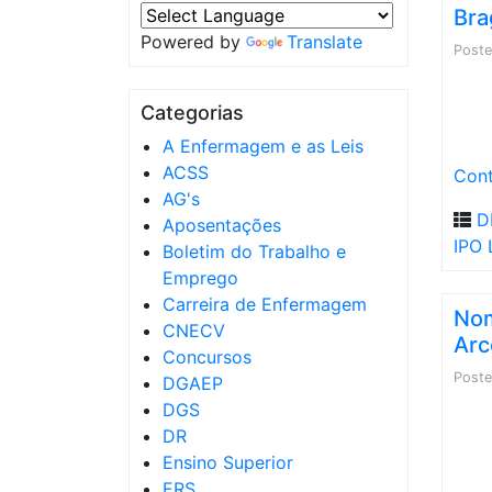
Bra
Powered by
Translate
Post
Categorias
A Enfermagem e as Leis
ACSS
Cont
AG's
D
Aposentações
IPO 
Boletim do Trabalho e
Emprego
Carreira de Enfermagem
Nom
CNECV
Arc
Concursos
Post
DGAEP
DGS
DR
Ensino Superior
ERS