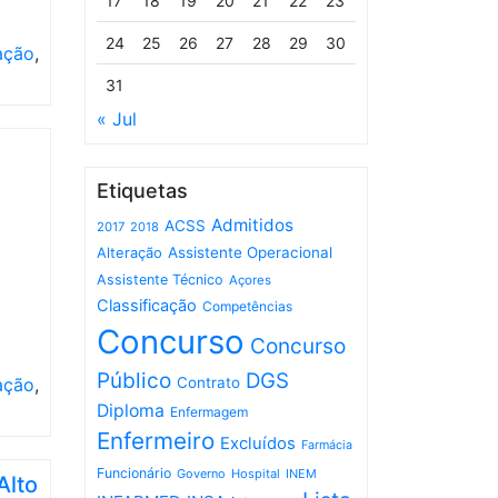
17
18
19
20
21
22
23
24
25
26
27
28
29
30
ação
,
31
« Jul
Etiquetas
Admitidos
ACSS
2017
2018
Assistente Operacional
Alteração
Assistente Técnico
Açores
Classificação
Competências
Concurso
Concurso
Público
DGS
ação
,
Contrato
Diploma
Enfermagem
Enfermeiro
Excluídos
Farmácia
Funcionário
Governo
Hospital
INEM
Alto