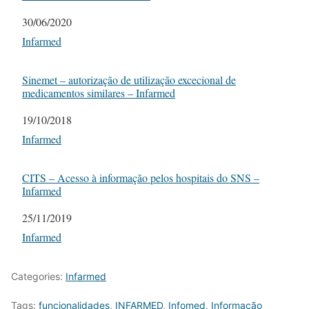
Date
30/06/2020
In relation to
Infarmed
Sinemet – autorização de utilização excecional de
medicamentos similares – Infarmed
Date
19/10/2018
In relation to
Infarmed
CITS – Acesso à informação pelos hospitais do SNS –
Infarmed
Date
25/11/2019
In relation to
Infarmed
Categories:
Infarmed
Tags:
funcionalidades
,
INFARMED
,
Infomed
,
Informação