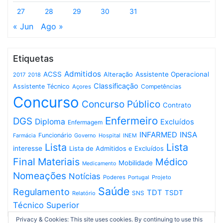
27
28
29
30
31
« Jun
Ago »
Etiquetas
Admitidos
ACSS
Assistente Operacional
Alteração
2017
2018
Classificação
Assistente Técnico
Competências
Açores
Concurso
Concurso Público
Contrato
Enfermeiro
DGS
Diploma
Excluídos
Enfermagem
INFARMED
INSA
Funcionário
Governo
Hospital
INEM
Farmácia
Lista
Lista
interesse
Lista de Admitidos e Excluídos
Final
Materiais
Médico
Mobilidade
Medicamento
Nomeações
Notícias
Poderes
Projeto
Portugal
Saúde
Regulamento
TDT
TSDT
SNS
Relatório
Técnico Superior
Privacy & Cookies: This site uses cookies. By continuing to use this