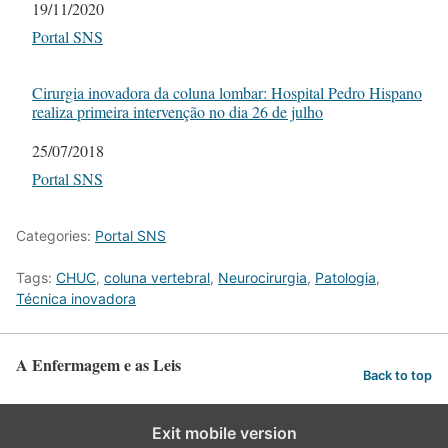
Date
19/11/2020
In relation to
Portal SNS
Cirurgia inovadora da coluna lombar: Hospital Pedro Hispano
realiza primeira intervenção no dia 26 de julho
Date
25/07/2018
In relation to
Portal SNS
Categories:
Portal SNS
Tags:
CHUC
,
coluna vertebral
,
Neurocirurgia
,
Patologia
,
Técnica inovadora
A Enfermagem e as Leis
Back to top
Exit mobile version