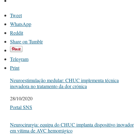
Tweet
WhatsApp
Reddit
Share on Tumblr
Telegram
Print
Neuroestimulação medular: CHUC implementa técnica
inovadora no tratamento da dor crónica
Date
28/10/2020
In relation to
Portal SNS
Neurocirurgia: equipa do CHUC implanta dispositivo inovador
em vítima de AVC hemorrágico