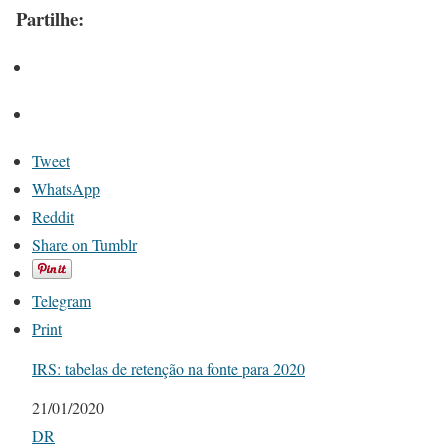
Partilhe:
Tweet
WhatsApp
Reddit
Share on Tumblr
Telegram
Print
IRS: tabelas de retenção na fonte para 2020
Date
21/01/2020
In relation to
DR