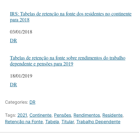
IRS: Tabelas de retenção na fonte dos residentes no continente
para 2018
Date
03/01/2018
In relation to
DR
Tabelas de retenção na fonte sobre rendimentos do trabalho
dependente e pensões para 2019
Date
18/01/2019
In relation to
DR
Categories:
DR
Tags:
2021
,
Continente
,
Pensões
,
Rendimentos
,
Residente
,
Retenção na Fonte
,
Tabela
,
Titular
,
Trabalho Dependente