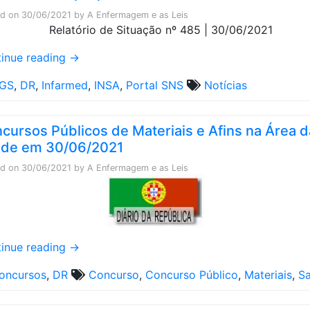
ed on
30/06/2021
by
A Enfermagem e as Leis
inue reading
→
GS
,
DR
,
Infarmed
,
INSA
,
Portal SNS
Notícias
cursos Públicos de Materiais e Afins na Área d
de em 30/06/2021
ed on
30/06/2021
by
A Enfermagem e as Leis
inue reading
→
oncursos
,
DR
Concurso
,
Concurso Público
,
Materiais
,
S