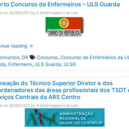
rto Concurso de Enfermeiros – ULS Guarda
ed on
30/06/2021
by
A Enfermagem e as Leis
inue reading
→
oncursos
,
DR
Concurso
,
Concurso de Enfermeiros da U
rda
,
Enfermeiro
,
ULS Guarda
,
ULSG
eação do Técnico Superior Diretor e dos
rdenadores das áreas profissionais dos TSDT
viços Centrais da ARS Centro
ed on
30/06/2021
by
A Enfermagem e as Leis