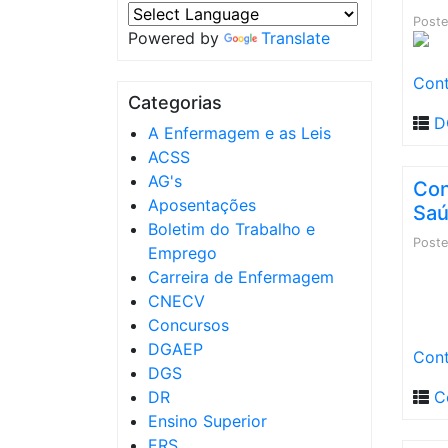
Post
Powered by
Translate
Cont
Categorias
D
A Enfermagem e as Leis
ACSS
AG's
Con
Aposentações
Saú
Boletim do Trabalho e
Post
Emprego
Carreira de Enfermagem
CNECV
Concursos
DGAEP
Cont
DGS
DR
C
Ensino Superior
ERS