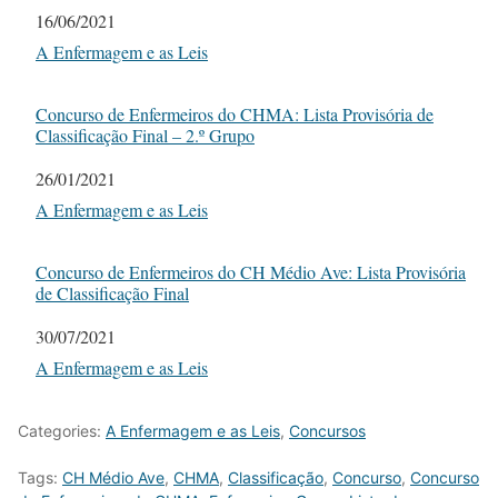
Date
16/06/2021
In relation to
A Enfermagem e as Leis
Concurso de Enfermeiros do CHMA: Lista Provisória de
Classificação Final – 2.º Grupo
Date
26/01/2021
In relation to
A Enfermagem e as Leis
Concurso de Enfermeiros do CH Médio Ave: Lista Provisória
de Classificação Final
Date
30/07/2021
In relation to
A Enfermagem e as Leis
Categories:
A Enfermagem e as Leis
,
Concursos
Tags:
CH Médio Ave
,
CHMA
,
Classificação
,
Concurso
,
Concurso