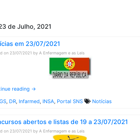
Skip to content
23 de Julho, 2021
ícias em 23/07/2021
ed on
23/07/2021
by
A Enfermagem e as Leis
inue reading
→
GS
,
DR
,
Infarmed
,
INSA
,
Portal SNS
Notícias
cursos abertos e listas de 19 a 23/07/2021
ed on
23/07/2021
by
A Enfermagem e as Leis