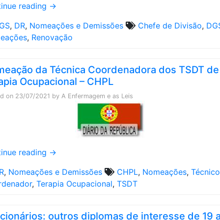
inue reading
→
GS
,
DR
,
Nomeações e Demissões
Chefe de Divisão
,
DG
eações
,
Renovação
eação da Técnica Coordenadora dos TSDT de
apia Ocupacional – CHPL
ed on
23/07/2021
by
A Enfermagem e as Leis
inue reading
→
R
,
Nomeações e Demissões
CHPL
,
Nomeações
,
Técnico
rdenador
,
Terapia Ocupacional
,
TSDT
cionários: outros diplomas de interesse de 19 