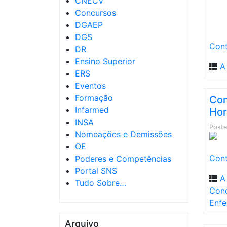
CNECV
Concursos
DGAEP
DGS
Cont
DR
Ensino Superior
A
ERS
Eventos
Formação
Con
Infarmed
Hor
INSA
Post
Nomeações e Demissões
OE
Cont
Poderes e Competências
Portal SNS
A
Tudo Sobre…
Con
Enfe
Arquivo