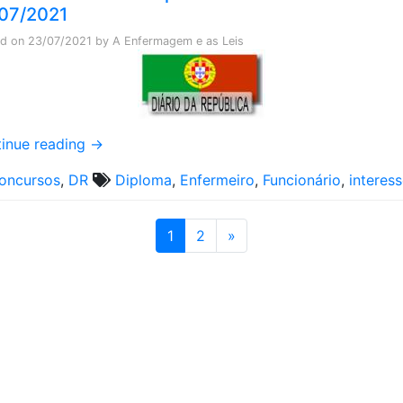
07/2021
ed on
23/07/2021
by
A Enfermagem e as Leis
inue reading
→
oncursos
,
DR
Diploma
,
Enfermeiro
,
Funcionário
,
interes
1
2
»